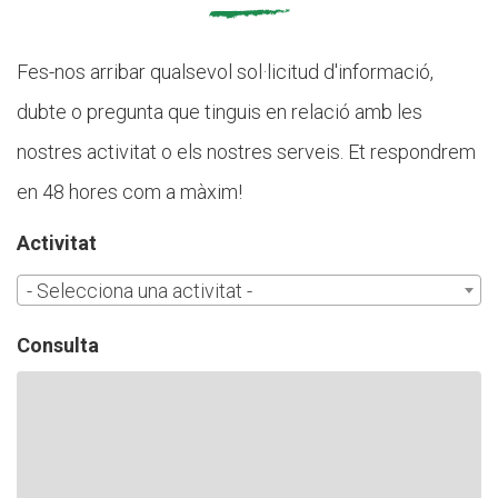
CASES DE COLÒNIES
Fes-nos arribar qualsevol sol·licitud d'informació,
ACCIÓ SOCIAL I JOVES
dubte o pregunta que tinguis en relació amb les
nostres activitat o els nostres serveis. Et respondrem
en 48 hores com a màxim!
ESPLAIS
Activitat
- Selecciona una activitat -
SUPORT TERCER SECTOR
Consulta