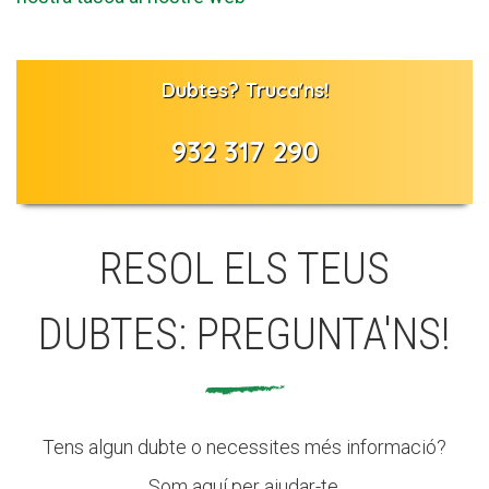
Dubtes? Truca'ns!
932 317 290
RESOL ELS TEUS
DUBTES: PREGUNTA'NS!
Tens algun dubte o necessites més informació?
Som aquí per ajudar-te.