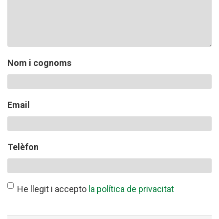
CONEIX FUNDESPLAI
La Fundació
Nom i cognoms
L'equip
Missió i valors
Email
Els comptes clars
Memòria d'activitats
Telèfon
Proposta educativa
ACTUALITAT
He llegit i accepto
la política de privacitat
Notícies