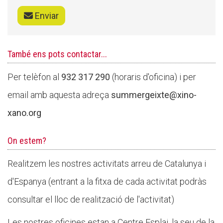
Butlletins
Enviar
Diari de la Fundació
Fundesplai als mitjans
També ens pots contactar...
Xarxes socials
Per telèfon al
932 317 290
(horaris d'oficina) i per
COL·LABORA
email amb aquesta adreça
summergeixte@xino-
xano.org
Fes voluntariat
Fes un donatiu
On estem?
Treballa amb nosaltres
Realitzem les nostres activitats arreu de Catalunya i
d'Espanya (entrant a la fitxa de cada activitat podràs
consultar el lloc de realització de l'activitat)
Les nostres oficines estan a Centre Esplai, la seu de la